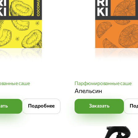
ванные саше
Парфюмированные саше
Апельсин
зать
Подробнее
Заказать
По