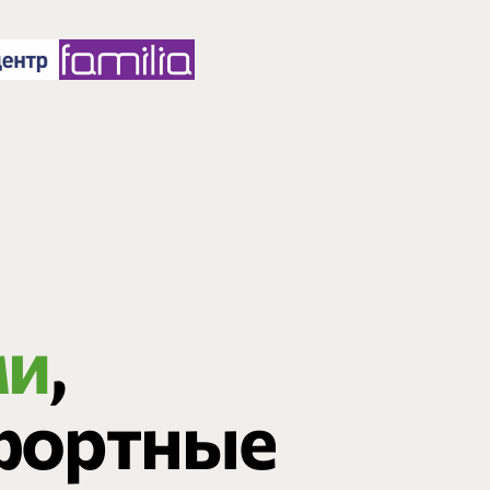
ми
,
фортные