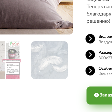
Теперь ва
благодаря
решению!
Вид ри
Воздуш
Размер
300х2
Особен
Флизе
Заказ