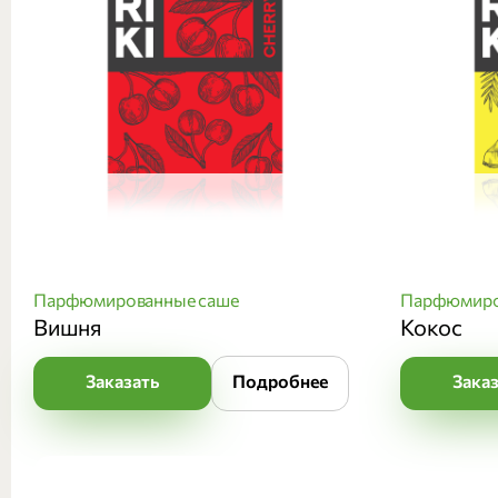
Парфюмированные саше
Парфюмиро
Вишня
Кокос
Заказать
Подробнее
Зака