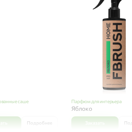
ванные саше
Парфюм для интерьера
Яблоко
зать
Подробнее
Заказать
По