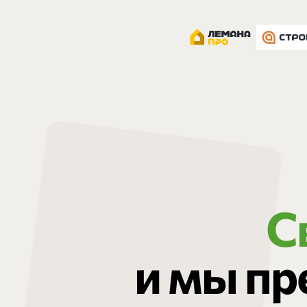
С
и мы п