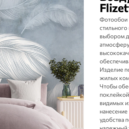
Flize
Фотообои 
стильного
выбором дл
атмосферу
высококач
обеспечив
Изделие п
жилых ком
Чтобы обе
поклейкой 
видимых и
нанесение 
удобства п
надежный 