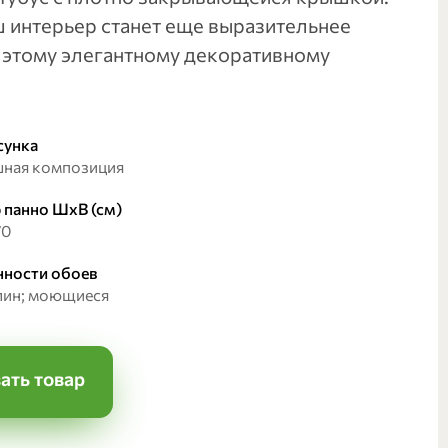
ш интерьер станет еще выразительнее
 этому элегантному декоративному
сунка
ная композиция
 панно ШхВ (см)
70
ности обоев
лин; моющиеся
ать товар