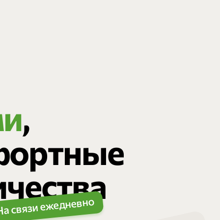
ми
,
фортные
ичества