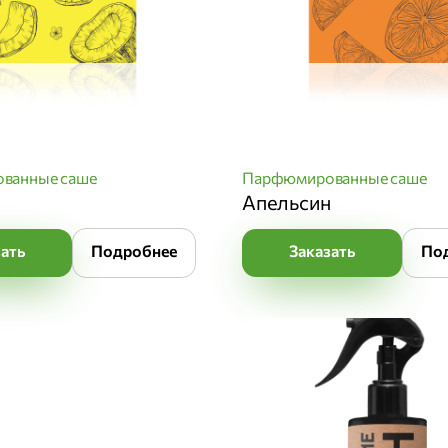
ванные саше
Парфюмированные саше
Апельсин
зать
Подробнее
Заказать
По