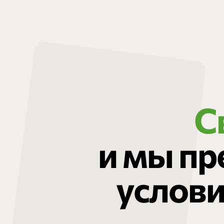
С
и мы п
услови