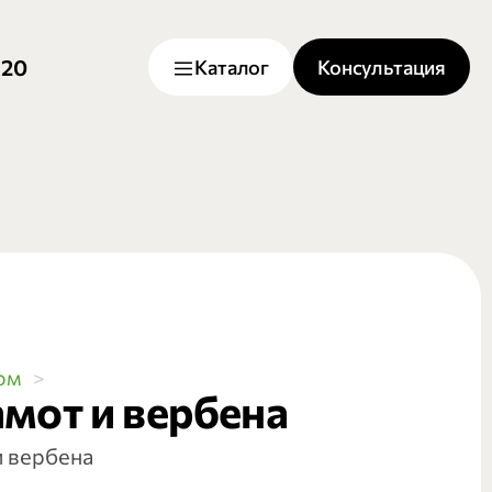
-20
Каталог
Консультация
юм
мот и вербена
и вербена