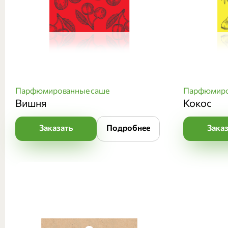
Парфюмированные саше
Парфюмиро
Вишня
Кокос
Заказать
Подробнее
Зака